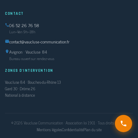
CONTACT
06 52 26 76 58
Lun–Ven 9h–18h
contact@vaucluse-communication.fr
Avignon · Vaucluse 84
Bureau ouvert sur rendez-vous
ZONES D'INTERVENTION
Vaucluse 84 · Bouches-du-Rhône 13
Gard 30 · Drôme 26
National à distance
© 2026 Vaucluse Communication · Association loi 1901 · Tous droits réservés
Mentions légales
Confidentialité
Plan du site